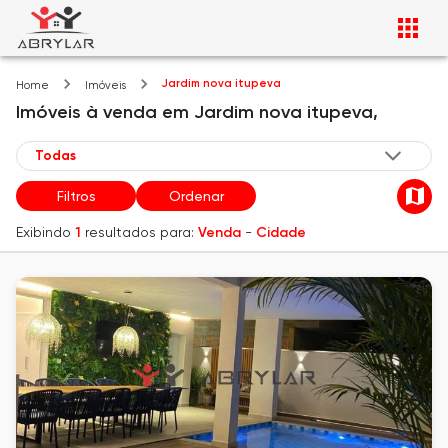
Jardim nova itupeva
Home
Imóveis
Imóveis
à venda
em
Jardim nova itupeva,
Filtros
Ordenar
Exibindo
1
resultados para:
Venda
-
Cidade