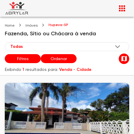
Itupeva-SP
Home
Imóveis
Fazenda, Sítio ou Chácara
à venda
Filtros
Ordenar
Exibindo
1
resultados para:
Venda
-
Cidade