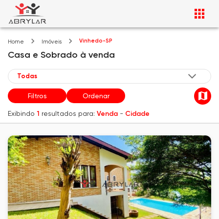
Vinhedo-SP
Home
Imóveis
Casa e Sobrado
à venda
Filtros
Ordenar
Exibindo
1
resultados para:
Venda
-
Cidade