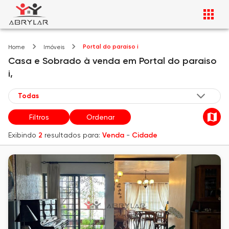
Portal do paraiso i
Home
Imóveis
Casa e Sobrado
à venda
em
Portal do paraiso
i,
Filtros
Ordenar
Exibindo
2
resultados para:
Venda
-
Cidade