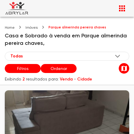
Parque almerinda pereira chaves
Home
Imóveis
Casa e Sobrado
à venda
em
Parque almerinda
pereira chaves,
Filtros
Ordenar
Exibindo
2
resultados para:
Venda
-
Cidade