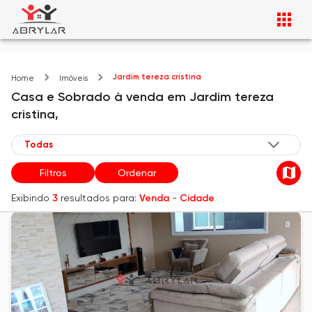
Jardim tereza cristina
Home
Imóveis
Casa e Sobrado
à venda
em
Jardim tereza
cristina,
Filtros
Ordenar
Exibindo
3
resultados para:
Venda
-
Cidade