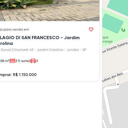
sa
para venda em
LLAGIO DI SAN FRANCESCO - Jardim
rolina
 Durval Chiochetti 43 - Jardim Carolina - Jundiaí - SP
138 m²
3 (1 suíte)
3
prar: R$ 1.150.000