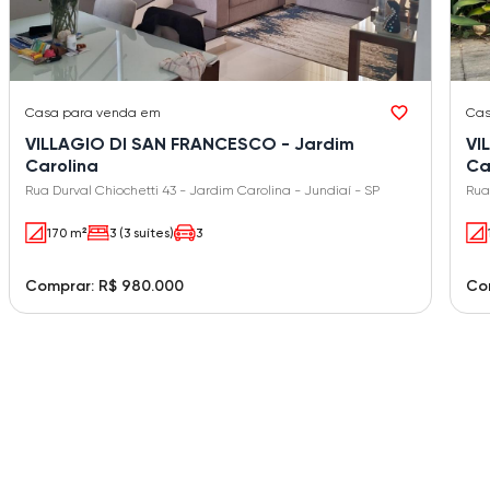
Casa
para venda em
Ca
VILLAGIO DI SAN FRANCESCO - Jardim
VI
Carolina
Ca
Rua Durval Chiochetti 43 - Jardim Carolina - Jundiaí - SP
Rua
170 m²
3 (3 suítes)
3
Comprar: R$ 980.000
Com