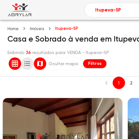
Itupeva-SP
Home
Imóveis
Casa e Sobrado
à venda
em
Itupev
Exibindo
36
resultados para
: VENDA
- Itupeva-SP
Filtros
Ocultar mapa
1
2