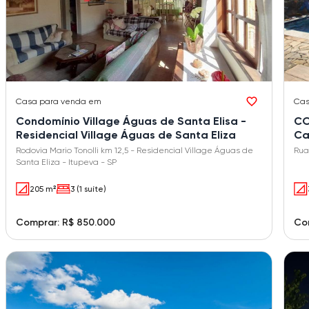
Casa
para venda em
Ca
Condomínio Village Águas de Santa Elisa -
CO
Residencial Village Águas de Santa Eliza
Ca
Rodovia Mario Tonolli km 12,5 - Residencial Village Águas de
Santa Eliza - Itupeva - SP
205 m²
3 (1 suíte)
Comprar: R$ 850.000
Com