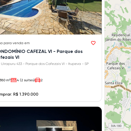
sa
para venda em
NDOMÍNIO CAFEZAL VI - Parque dos
fezais VI
Rua Uirapuru 433 - Parque dos Cafezais VI - Itupeva - SP
380 m²
4 (2 suítes)
2
prar: R$ 1.390.000