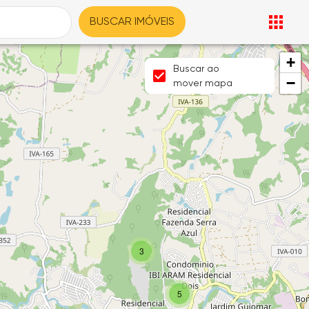
BUSCAR IMÓVEIS
+
Buscar ao
−
mover mapa
3
5