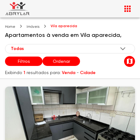
Vila aparecida
Home
Imóveis
Apartamentos
à venda
em
Vila aparecida,
Filtros
Ordenar
Exibindo
1
resultados para:
Venda
-
Cidade