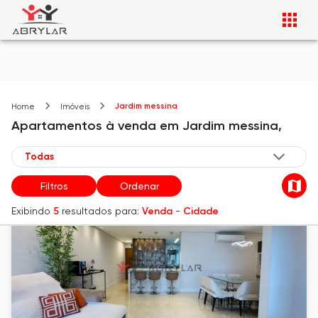
Jardim messina
Home
Imóveis
Apartamentos
à venda
em
Jardim messina,
Filtros
Ordenar
Exibindo
5
resultados para:
Venda
-
Cidade