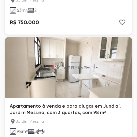
Jardim Messina
63
m²
2
R$ 750.000
Apartamento à venda e para alugar em Jundiaí,
Jardim Messina, com 3 quartos, com 98 m²
Jardim Messina
98
m²
3
1