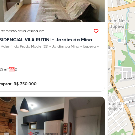
rtamento
para venda em
SIDENCIAL VILA RUTINI - Jardim da Mina
 Ademir do Prado Maciel 351 - Jardim da Mina - Itupeva -
55 m²
2
mprar: R$ 350.000