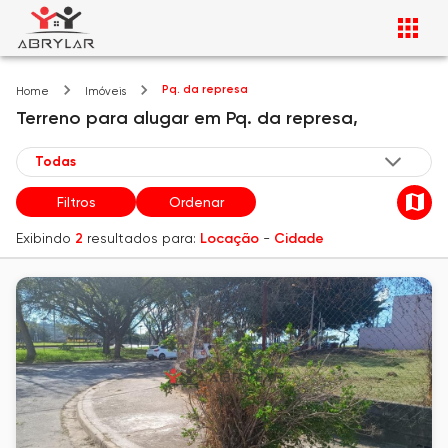
Pq. da represa
Home
Imóveis
Terreno
para alugar
em
Pq. da represa,
Filtros
Ordenar
Exibindo
2
resultados para:
Locação
-
Cidade