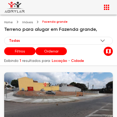
Fazenda grande
Home
Imóveis
Terreno
para alugar
em
Fazenda grande,
Filtros
Ordenar
Exibindo
1
resultados para:
Locação
-
Cidade