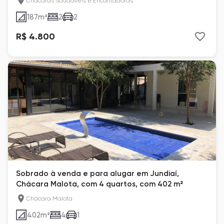
Chácaras Saudáveis e Encantadoras
187
m²
2
2
R$ 4.800
Sobrado à venda e para alugar em Jundiaí,
Chácara Malota, com 4 quartos, com 402 m²
Chácara Malota
402
m²
4
1