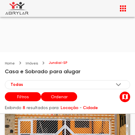
Jundiaí-SP
Home
Imóveis
Casa e Sobrado
para alugar
Filtros
Ordenar
Exibindo
8
resultados para:
Locação
-
Cidade