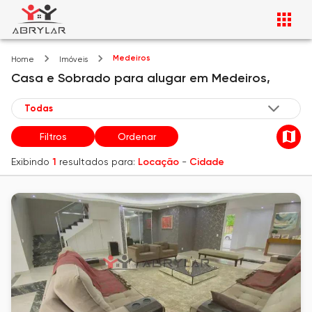
Medeiros
Home
Imóveis
Casa e Sobrado
para alugar
em
Medeiros,
Filtros
Ordenar
Exibindo
1
resultados para:
Locação
-
Cidade