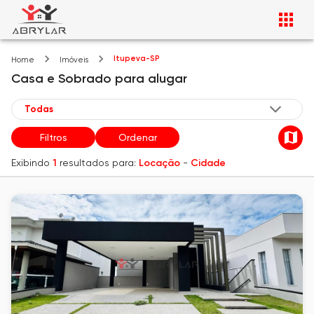
Itupeva-SP
Home
Imóveis
Casa e Sobrado
para alugar
Filtros
Ordenar
Exibindo
1
resultados para:
Locação
-
Cidade