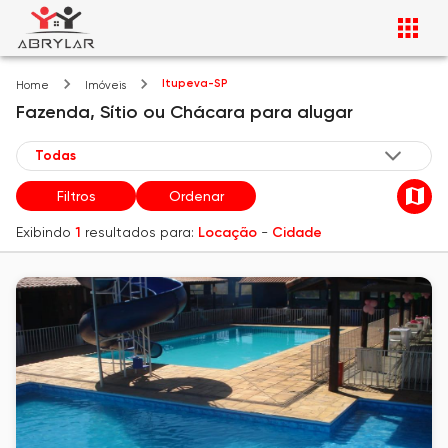
Itupeva-SP
Home
Imóveis
Fazenda, Sítio ou Chácara
para alugar
Filtros
Ordenar
Exibindo
1
resultados para:
Locação
-
Cidade