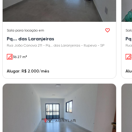
Sala
para locação em
Sal
Pq... das Laranjeiras
Pq
Rua João Canova 211 - Pq... das Laranjeiras - Itupeva - SP
Rua
36.27 m²
Alugar: R$ 2.000/mês
Alu