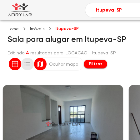
Itupeva-SP
Home
Imóveis
Sala
para alugar
em
Itupeva-SP
Exibindo
4
resultados para
: LOCACAO
- Itupeva-SP
Filtros
Ocultar mapa