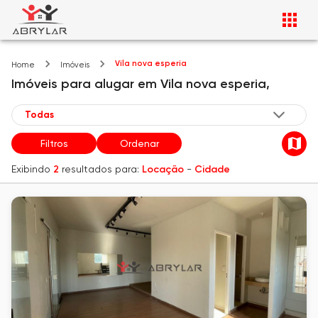
Vila nova esperia
Home
Imóveis
Imóveis
para alugar
em
Vila nova esperia,
Filtros
Ordenar
Exibindo
2
resultados para:
Locação
-
Cidade