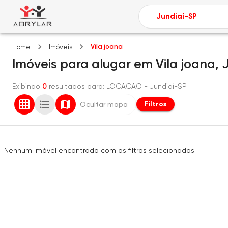
Vila joana
Home
Imóveis
Imóveis
para alugar
em
Vila joana,
Exibindo
0
resultados para
: LOCACAO
- Jundiaí-SP
Filtros
Ocultar mapa
Nenhum imóvel encontrado com os filtros selecionados.