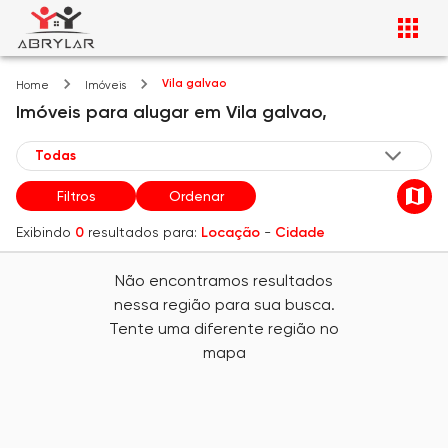
Vila galvao
Home
Imóveis
Imóveis
para alugar
em
Vila galvao,
Filtros
Ordenar
Exibindo
0
resultados para:
Locação
-
Cidade
Não encontramos resultados
nessa região para sua busca.
Tente uma diferente região no
mapa