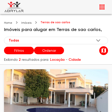
Terras de sao carlos
Home
Imóveis
Imóveis
para alugar
em
Terras de sao carlos,
Filtros
Ordenar
Exibindo
2
resultados para:
Locação
-
Cidade