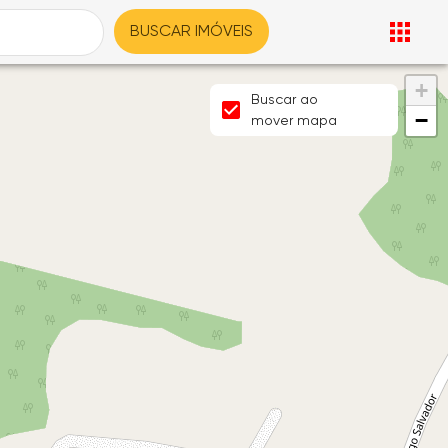
BUSCAR IMÓVEIS
+
Buscar ao
−
mover mapa