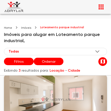
Loteamento parque industrial
Home
Imóveis
Imóveis
para alugar
em
Loteamento parque
industrial,
Filtros
Ordenar
Exibindo
3
resultados para:
Locação
-
Cidade