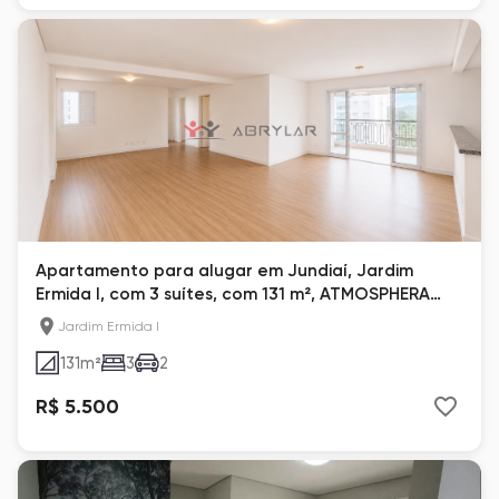
Apartamento para alugar em Jundiaí, Jardim
Ermida I, com 3 suítes, com 131 m², ATMOSPHERA
LIVING
Jardim Ermida I
131
m²
3
2
R$ 5.500