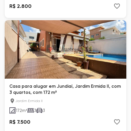
R$ 2.800
Casa para alugar em Jundiaí, Jardim Ermida II, com
3 quartos, com 172 m²
Jardim Ermida II
172
m²
3
3
R$ 7.500