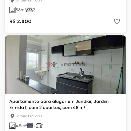
Jardim Ermida I
56
m²
2
R$ 2.800
Apartamento para alugar em Jundiaí, Jardim
Ermida I, com 2 quartos, com 48 m²
Jardim Ermida I
48
m²
2
1