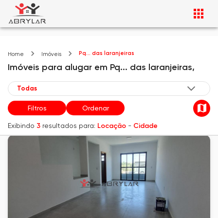
Pq... das laranjeiras
Home
Imóveis
Imóveis
para alugar
em
Pq... das laranjeiras,
Filtros
Ordenar
Exibindo
3
resultados para:
Locação
-
Cidade