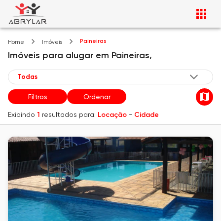
Paineiras
Home
Imóveis
Imóveis
para alugar
em
Paineiras,
Filtros
Ordenar
Exibindo
1
resultados para:
Locação
-
Cidade