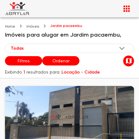
Jardim pacaembu
Home
Imóveis
Imóveis
para alugar
em
Jardim pacaembu,
Filtros
Ordenar
Exibindo
1
resultados para:
Locação
-
Cidade