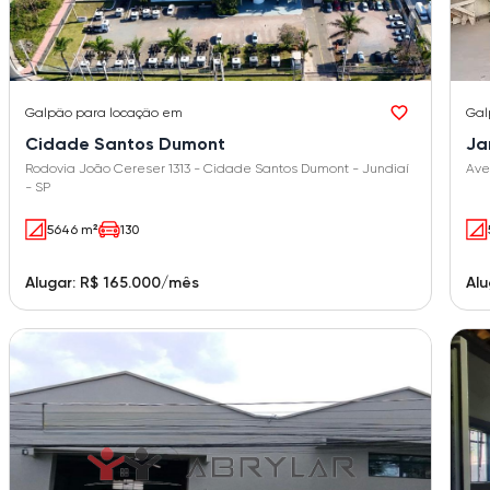
Galpão
para locação em
Gal
Cidade Santos Dumont
Ja
Rodovia João Cereser 1313 - Cidade Santos Dumont - Jundiaí
- SP
5646 m²
130
Alugar: R$ 165.000/mês
Alu