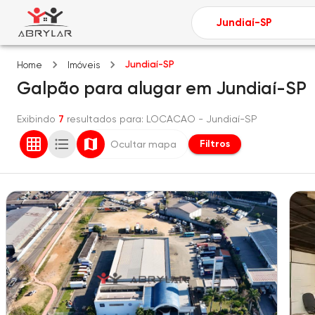
Jundiaí-SP
Home
Imóveis
Galpão
para alugar
em
Jundiaí-SP
Exibindo
7
resultados para
: LOCACAO
- Jundiaí-SP
Filtros
Ocultar mapa