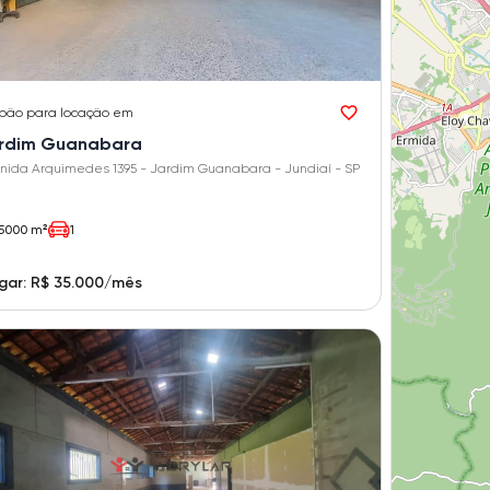
pão
para locação em
rdim Guanabara
Avenida Arquimedes 1395 - Jardim Guanabara - Jundiaí - SP
5000 m²
1
gar: R$ 35.000/mês