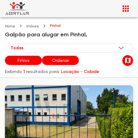
Pinhal
Home
Imóveis
Galpão
para alugar
em
Pinhal,
Filtros
Ordenar
Exibindo
1
resultados para:
Locação
-
Cidade