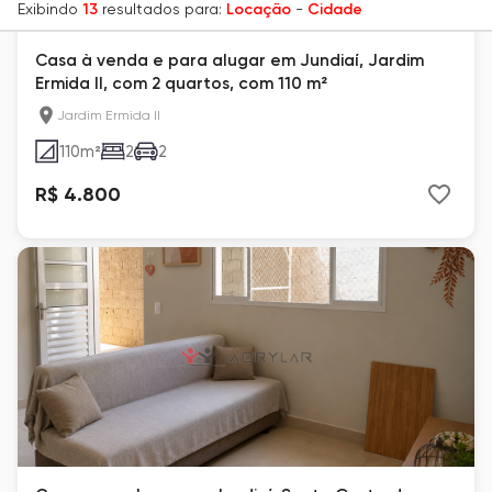
Exibindo
13
resultados para:
Locação
-
Cidade
Casa à venda e para alugar em Jundiaí, Jardim
Ermida II, com 2 quartos, com 110 m²
Jardim Ermida II
110
m²
2
2
R$ 4.800