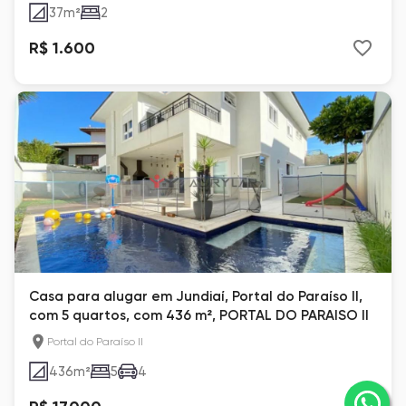
37
m²
2
R$ 1.600
Casa para alugar em Jundiaí, Portal do Paraíso II,
com 5 quartos, com 436 m², PORTAL DO PARAISO II
Portal do Paraíso II
436
m²
5
4