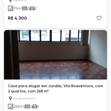
Medeiros
75
m²
2
2
R$ 4.300
Casa para alugar em Jundiaí, Vila Boaventura, com
2 quartos, com 268 m²
Vila Boaventura
268
m²
2
1