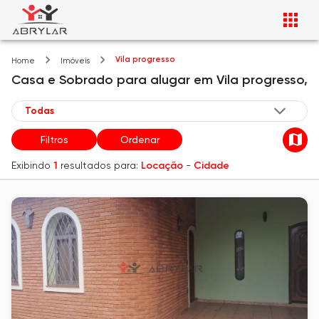
Vila progresso
Home
Imóveis
Casa e Sobrado
para alugar
em
Vila progresso,
Filtros
Ordenar
Exibindo
1
resultados para:
Locação
-
Cidade