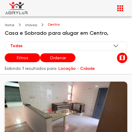
Centro
Home
Imóveis
Casa e Sobrado
para alugar
em
Centro,
Filtros
Ordenar
Exibindo
1
resultados para:
Locação
-
Cidade