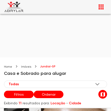
Jundiaí-SP
Home
Imóveis
Casa e Sobrado
para alugar
Filtros
Ordenar
Exibindo
11
resultados para:
Locação
-
Cidade