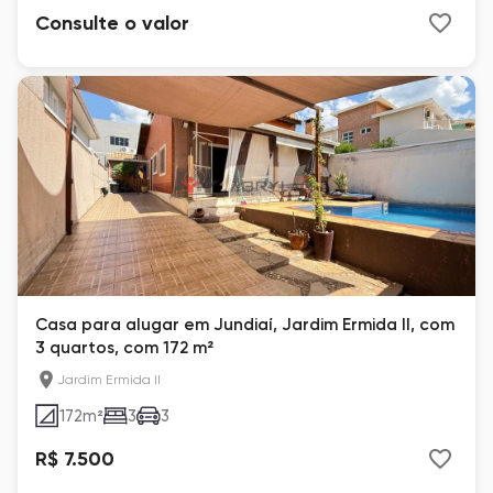
Consulte o valor
Casa para alugar em Jundiaí, Jardim Ermida II, com
3 quartos, com 172 m²
Jardim Ermida II
172
m²
3
3
R$ 7.500