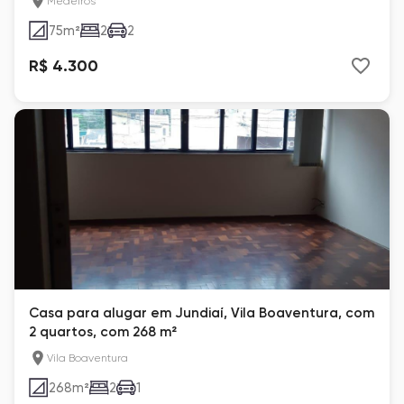
Medeiros
75
m²
2
2
R$ 4.300
Casa para alugar em Jundiaí, Vila Boaventura, com
2 quartos, com 268 m²
Vila Boaventura
268
m²
2
1