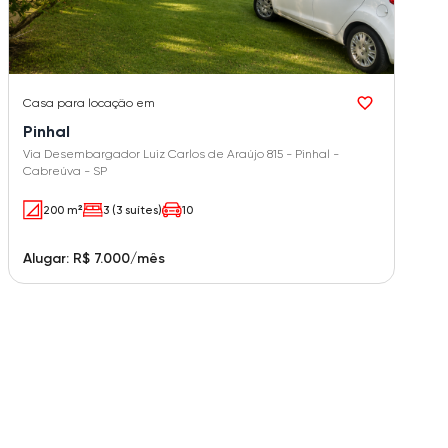
Casa
para locação em
Pinhal
Via Desembargador Luiz Carlos de Araújo 815 - Pinhal -
Cabreúva - SP
200 m²
3 (3 suítes)
10
Alugar: R$ 7.000/mês