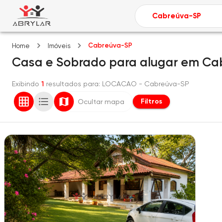
Cabreúva-SP
Home
Imóveis
Casa e Sobrado
para alugar
em
Ca
Exibindo
1
resultados para
: LOCACAO
- Cabreúva-SP
Filtros
Ocultar mapa