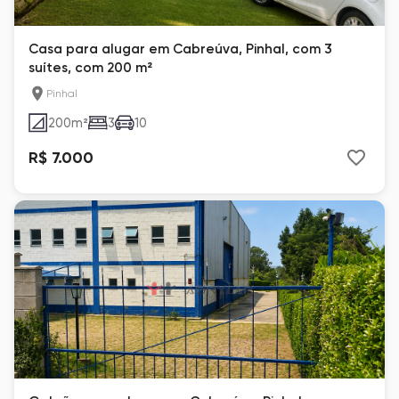
Casa para alugar em Cabreúva, Pinhal, com 3
suítes, com 200 m²
Pinhal
200
m²
3
10
R$ 7.000