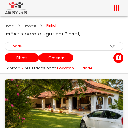
Pinhal
Home
Imóveis
Imóveis
para alugar
em
Pinhal,
Filtros
Ordenar
Exibindo
2
resultados para:
Locação
-
Cidade