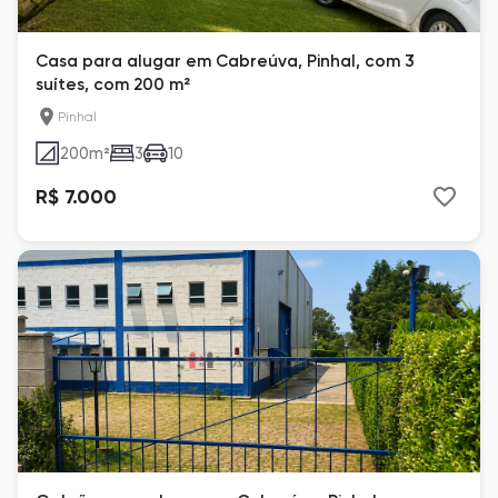
Casa para alugar em Cabreúva, Pinhal, com 3
suítes, com 200 m²
Pinhal
200
m²
3
10
R$ 7.000