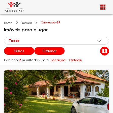
Cabreúva-SP
Home
Imóveis
Imóveis
para alugar
Filtros
Ordenar
Exibindo
2
resultados para:
Locação
-
Cidade